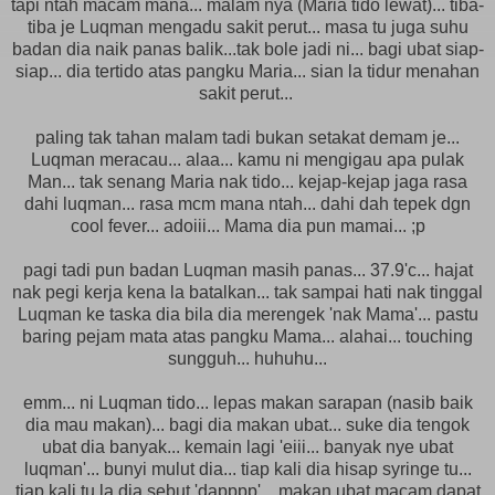
tapi ntah macam mana... malam nya (Maria tido lewat)... tiba-
tiba je Luqman mengadu sakit perut... masa tu juga suhu
badan dia naik panas balik...tak bole jadi ni... bagi ubat siap-
siap... dia tertido atas pangku Maria... sian la tidur menahan
sakit perut...
paling tak tahan malam tadi bukan setakat demam je...
Luqman meracau... alaa... kamu ni mengigau apa pulak
Man... tak senang Maria nak tido... kejap-kejap jaga rasa
dahi luqman... rasa mcm mana ntah... dahi dah tepek dgn
cool fever... adoiii... Mama dia pun mamai... ;p
pagi tadi pun badan Luqman masih panas... 37.9'c... hajat
nak pegi kerja kena la batalkan... tak sampai hati nak tinggal
Luqman ke taska dia bila dia merengek 'nak Mama'... pastu
baring pejam mata atas pangku Mama... alahai... touching
sungguh... huhuhu...
emm... ni Luqman tido... lepas makan sarapan (nasib baik
dia mau makan)... bagi dia makan ubat... suke dia tengok
ubat dia banyak... kemain lagi 'eiii... banyak nye ubat
luqman'... bunyi mulut dia... tiap kali dia hisap syringe tu...
tiap kali tu la dia sebut 'dapppp'... makan ubat macam dapat