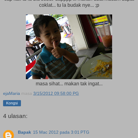
coklat... tu la budak nye... ;p
masa sihat... makan tak ingat...
ejaMaria
masa
3/15/2012 09:58:00 PG
Kongsi
4 ulasan:
Bapak
15 Mac 2012 pada 3:01 PTG