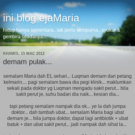
ini blog ejaMaria
hidup hanya sementara.. tak perlu sempurna.. syukur &
gembira seadanya...
KHAMIS, 15 MAC 2012
demam pulak...
semalam Maria dah EL sehari... Luqman demam dari petang
kelmarin.... pagi semalam bawa dia pegi klinik... maklumkan
sekali pada doktor yg Luqman mengadu sakit perut... bila
sakit perut je, suhu badan dia naik... kesian dia...
tapi petang semalam nampak dia ok... ye la dah jumpa
doktor... dah tambah ubat... semalam Maria bagi ubat
demam je... bila jumpa doktor, dapat lagi antibiotik + ubat
batuk + dan ubat sakit perut... jadi nampak dah sihat la...