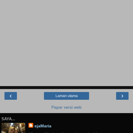
‹
›
Laman utama
Papar versi web
SAYA...
ejaMaria