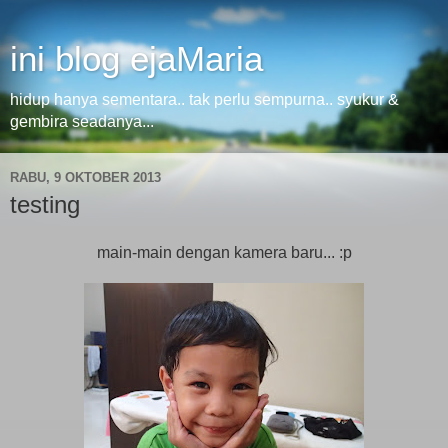
ini blog ejaMaria
hidup hanya sementara.. tak perlu sempurna.. syukur &
gembira seadanya...
RABU, 9 OKTOBER 2013
testing
main-main dengan kamera baru... :p