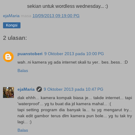
sekian untuk wordless wednesday... :)
ejaMaria
masa
10/09/2013 09:19:00 PG
Kongsi
2 ulasan:
puanstoberi
9 Oktober 2013 pada 10:00 PG
wah..ni kamera yg ada internet skali tu yer.. bes..bess.. :D
Balas
ejaMaria
9 Oktober 2013 pada 10:47 PG
dak ehhh... kamera kompak biasa je... takde internet... tapi
'waterproof'... yg tu buat dia jd kamera mahal... :(
tapi setting program dia banyak la... tu yg mengarut try...
nak edit gambor terus dlm kamera pun bole... yg tu tak try
lagi... :)
Balas